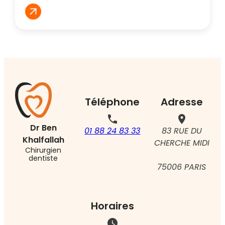
Téléphone
Adresse
phone
place
Dr Ben
01 88 24 83 33
83 RUE DU
Khalfallah
CHERCHE MIDI
Chirurgien
dentiste
75006 PARIS
Horaires
watch_later