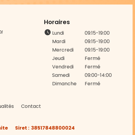
Horaires
IDI
watch_later
Lundi
09:15-19:00
Mardi
09:15-19:00
Mercredi
09:15-19:00
Jeudi
Fermé
Vendredi
Fermé
Samedi
09:00-14:00
Dimanche
Fermé
alités
Contact
site
Siret :
38517848800024