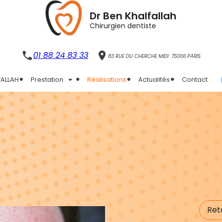
Dr Ben Khalfallah
Chirurgien dentiste
phone
01 88 24 83 33
place
83 RUE DU CHERCHE MIDI
75006 PARIS
FALLAH
Prestation
Réalisations
Actualités
Contact
Reto