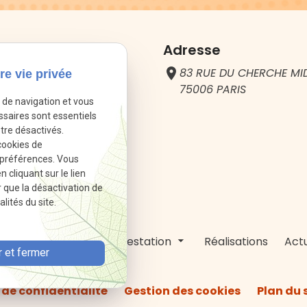
hone
Adresse
 24 83 33
place
83 RUE DU CHERCHE M
re vie privée
75006 PARIS
e de navigation et vous
ssaires sont essentiels
tre désactivés.
cookies de
 préférences. Vous
cliquant sur le lien
r que la désactivation de
lités du site.
r BEN KHALFALLAH
Prestation
Réalisations
Actu
 et fermer
 de confidentialité
Gestion des cookies
Plan du 