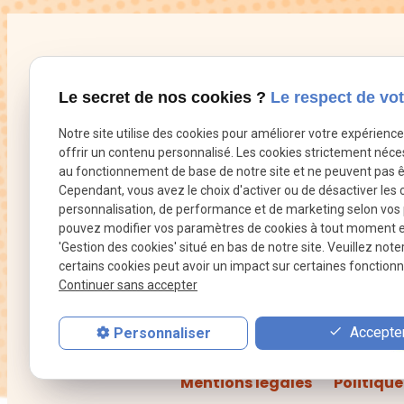
Télép
Dr Ben
Khalfallah
phone
01 88
Le secret de nos cookies ?
Le respect de vot
Chirurgien
dentiste
Notre site utilise des cookies pour améliorer votre expérienc
offrir un contenu personnalisé. Les cookies strictement néce
au fonctionnement de base de notre site et ne peuvent pas ê
Cependant, vous avez le choix d'activer ou de désactiver les 
personnalisation, de performance et de marketing selon vos
pouvez modifier vos paramètres de cookies à tout moment en 
'Gestion des cookies' situé en bas de notre site. Veuillez note
certains cookies peut avoir un impact sur certaines fonctionna
Continuer sans accepter
Accueil
Docteu
Accepter
Personnaliser
Mentions légales
Politique